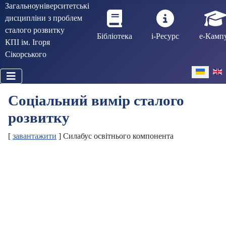
Загальноуніверситетські
дисципліни з проблем
сталого розвитку
Бібліотека
і-Ресурс
е-Камп
КПІ ім. Ігоря
Сікорського
Виберіть 
Соціальний вимір сталого
розвитку
[
завантажити
] Силабус освітнього компонента