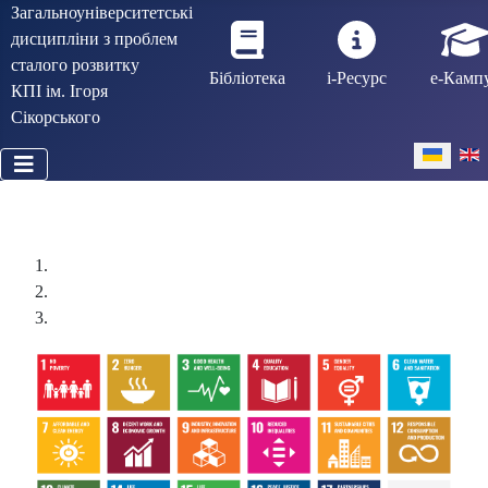
Загальноуніверситетські
дисципліни з проблем
сталого розвитку
Бібліотека
і-Ресурс
е-Камп
КПІ ім. Ігоря
Сікорського
Виберіть 