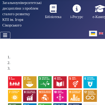
Загальноуніверситетські
дисципліни з проблем
сталого розвитку
Бібліотека
і-Ресурс
е-Камп
КПІ ім. Ігоря
Сікорського
Виберіть 